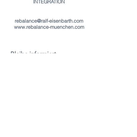
INTEGRATION
rebalance@ralf-eisenbarth.com
www.rebalance-muenchen.com
Bleibe informiert - 
abonniere unseren 
Newsletter 
E-Mail-Adresse
*
Beitreten
Ich möchte in die Mailingliste 
aufgenommen werden
*