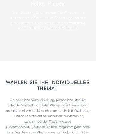
Fokus Frauen
Über 25 Jahre Arbeit mit und für Frauen – als
Unternehmer, Berater und Coach – geben mir
ein besonders tiefes Verständnis für weibliche
Themen, Ressourcen und Potenziale.
WÄHLEN SIE IHR INDIVIDUELLES
THEMA!
Ob berufliche Neuausrichtung, persönliche Stabilität
oder die Verbindung beider Welten – die Themen sind
so individuell wie die Menschen selbst. Holistic Wellbeing
Guidance setzt nicht bei einzelnen Problemen an,
sondern bei der Frage, wie alles
zusammenwirkt.
Gestalten Sie Ihre Programm ganz nach
Ihren Vorstellungen. Alle Themen und Tools sind beliebig